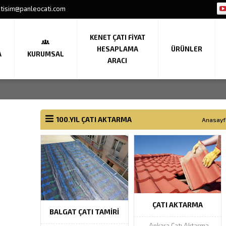
etisim@panleocati.com
KENET ÇATI FIYAT
HESAPLAMA
ÜRÜNLER
A
KURUMSAL
ARACI
100.YIL ÇATI AKTARMA
Anasayf
ÇATI AKTARMA
BALGAT ÇATI TAMIRI
Ankara Çatı Aktarma