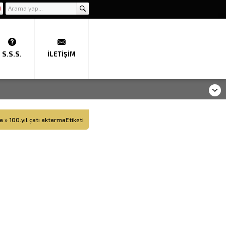
S.S.S.
İLETIŞIM
a
»
100.yıl çatı aktarmaEtiketi