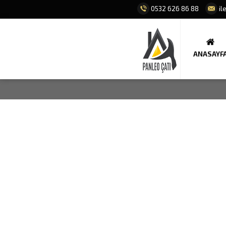
0532 626 86 88
il
ANASAYF