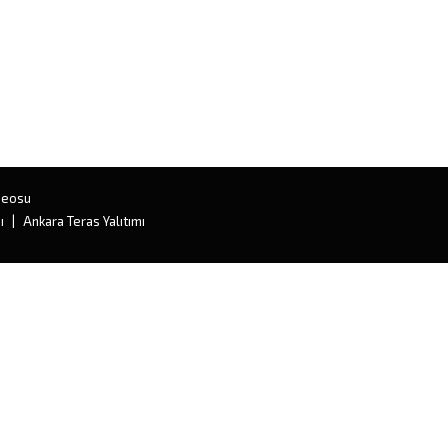
deosu
ı
Ankara Teras Yalıtımı