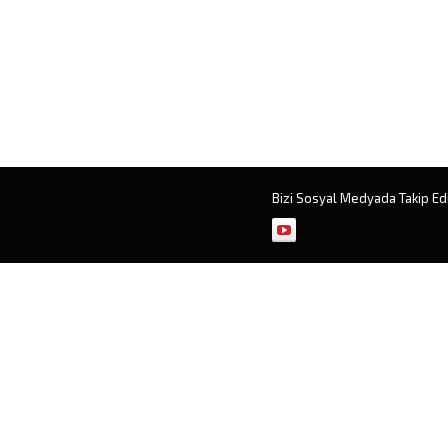
Bizi Sosyal Medyada Takip Ed
Müşteri Temsilcisi
Cevap Yaz