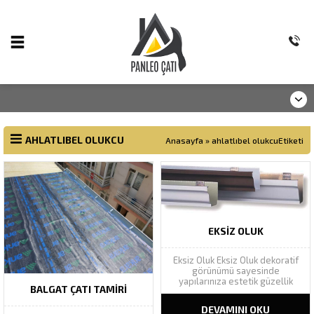
AHLATLIBEL OLUKCU
Anasayfa
»
ahlatlıbel olukcuEtiketi
EKSIZ OLUK
Eksiz Oluk Eksiz Oluk dekoratif
görünümü sayesinde
yapılarınıza estetik güzellik
BALGAT ÇATI TAMIRI
katarak yapı bütünlüğünü
tamamlar. Geniş renk
DEVAMINI OKU
yelpazesinde Ral renk