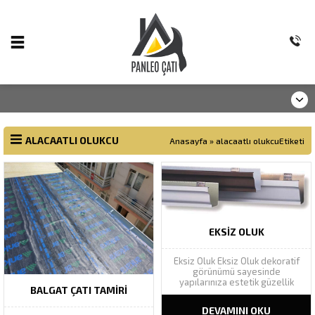
ALACAATLI OLUKCU
Anasayfa
»
alacaatlı olukcuEtiketi
EKSIZ OLUK
Eksiz Oluk Eksiz Oluk dekoratif
görünümü sayesinde
yapılarınıza estetik güzellik
BALGAT ÇATI TAMIRI
katarak yapı bütünlüğünü
tamamlar. Geniş renk
DEVAMINI OKU
yelpazesinde Ral renk