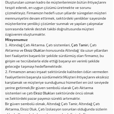
Oluşturulan uzman kadro ile müşterilerimizin bütün ihtiyaçlarını
tespit ederek, en uygun çözümü üretmekte ve sorunu
çözmekteyiz. Firmamızın hedefi uzun yıllardır süregelen müşteri
memnuniyetini devam ettirmek, sektördeki yenilikler sayesinde
müşterilerine yenilikçi çözümler sunmak ve yapılan çalışmalar
sonrasında teknik destek takibi doğrultusunda müşteri
özgüvenini oluşturmaktır.
Misyonumuz
Altındağ Çatı Aktarma. Çatı sistemleri,
Çatı Tamir
i, Çatı
Aktarma ve
Eksiz Oluk
ları konusunda Altındağ ‘da uzun yıllardan
beri faaliyetini başarılı bir şekilde sürdürmüş olan firmamız, bu
girişim ve tecrübelerle elde ettiği başarıyı en verimli şekilde
geleceğe taşımayı hedeflemektedir.
Firmamızın amacı inşaat sektöründe kaliteden ödün vermeden
faaliyetlerini başarıyla sürdürmektir.Müşteri ihtiyaçlarını eksiksiz
karşılamak ve müşteriye sunduğumuz hizmetleri en üst seviyede
yerine getirmek,Bir güven sembolü olarak Çatı Aktarma
sistemleri ve çatı
Eksiz Oluk
ları sektöründe öncü olmak
ve.Sektördeki pazar payımızı sürekli artırmaktır.
Bir güven sembolü olmak, Altındağ Çatı Tamir, Altındağ Çatı
Aktarma, Eksiz Oluk, Çatı İzolasyon sorunları olduğunda sizlerin