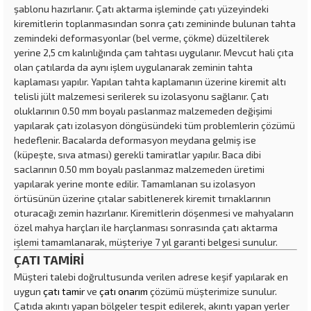
şablonu hazırlanır. Çatı aktarma işleminde çatı yüzeyindeki
kiremitlerin toplanmasından sonra çatı zemininde bulunan tahta
zemindeki deformasyonlar (bel verme, çökme) düzeltilerek
yerine 2,5 cm kalınlığında çam tahtası uygulanır. Mevcut hali çıta
olan çatılarda da aynı işlem uygulanarak zeminin tahta
kaplaması yapılır. Yapılan tahta kaplamanın üzerine kiremit altı
telisli jült malzemesi serilerek su izolasyonu sağlanır. Çatı
oluklarının 0.50 mm boyalı paslanmaz malzemeden değişimi
yapılarak çatı izolasyon döngüsündeki tüm problemlerin çözümü
hedeflenir. Bacalarda deformasyon meydana gelmiş ise
(küpeşte, sıva atması) gerekli tamiratlar yapılır. Baca dibi
saclarının 0.50 mm boyalı paslanmaz malzemeden üretimi
yapılarak yerine monte edilir. Tamamlanan su izolasyon
örtüsünün üzerine çıtalar sabitlenerek kiremit tırnaklarının
oturacağı zemin hazırlanır. Kiremitlerin döşenmesi ve mahyaların
özel mahya harçları ile harçlanması sonrasında çatı aktarma
işlemi tamamlanarak, müşteriye 7 yıl garanti belgesi sunulur.
ÇATI TAMİRİ
Müşteri talebi doğrultusunda verilen adrese keşif yapılarak en
uygun
çatı tamir
ve
çatı onarım
çözümü müşterimize sunulur.
Çatıda akıntı yapan bölgeler tespit edilerek, akıntı yapan yerler