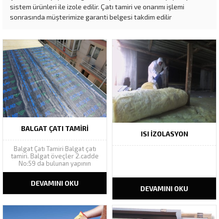
sistem ürünleri ile izole edilir. Çatı tamiri ve onarımı işlemi
sonrasında müşterimize garanti belgesi takdim edilir
BALGAT ÇATI TAMIRI
ISI İZOLASYON
Balgat Çatı Tamiri Balgat çatı
tamiri. Balgat öveçler 2.cadde
No:59 da bulunan yapının
akıntılarının çatı tamiri tespiti
için yaptığımız keşifte, çatı
DEVAMINI OKU
malzemesi olarak kullanılan
DEVAMINI OKU
onduline levhaların oluk
hatvelerinde çatlaklar
görülmüş, levhaların yenisi ile
değişiminden ziyade