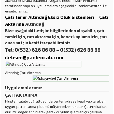
aklında ilk sırada bulunmak yegane hedefimizdir. Firmamız
tarafından yapılan uygulamalara aşağıdaki butonlar vasıtası ile
erişebilirsiniz..
Çatı Tamir Altındağ
Eksiz Oluk Sistemleri
Çatı
Aktarma
Altındağ
Bize aşağıdaki iletişim bilgilerinden ulaşabilir, çatı
tamiri için, çatı aktarma için, kenet kaplama için, çatı
onarımı için keşif isteyebilirsiniz.
Tel: 0(532) 626 86 88 – 0(532) 626 86 88
iletisim@panleocati.com
Altındağ Çatı Aktarma
Uygulamalarımız
ÇATI AKTARMA
Müşteri talebi doğrultusunda verilen adrese keşif yapılarak en
uygun çatı aktarma çözümü müşterimize sunulur. Çatının karkas
durumu değerlendirilerek gerek duyulan işlemler için çalışma