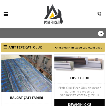
ANITTEPE ÇATI OLUK
Anasayfa
»
anıttepe çatı olukEtiketi
EKSIZ OLUK
Eksiz Oluk Eksiz Oluk dekoratif
görünümü sayesinde
yapılarınıza estetik güzellik
BALGAT ÇATI TAMIRI
katarak yapı bütünlüğünü
tamamlar. Geniş renk
DEVAMINI OKU
yelpazesinde Ral renk