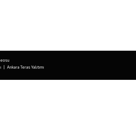
deosu
ı
Ankara Teras Yalıtımı