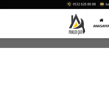
0532 626 86 88
il
ANASAYF