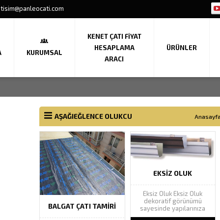
etisim@panleocati.com
KENET ÇATI FIYAT
HESAPLAMA
ÜRÜNLER
A
KURUMSAL
ARACI
AŞAĞIEĞLENCE OLUKCU
Anasayf
EKSIZ OLUK
Eksiz Oluk Eksiz Oluk
dekoratif görünümü
BALGAT ÇATI TAMIRI
sayesinde yapılarınıza
estetik güzellik katarak