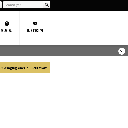
S.S.S.
İLETIŞIM
a
»
Aşağıeğlence olukcuEtiketi