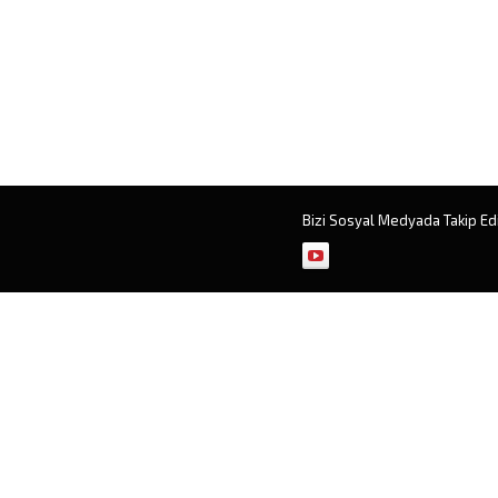
Bizi Sosyal Medyada Takip Ed
Müşteri Temsilcisi
Cevap Yaz