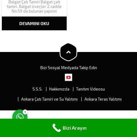
Balgat Çatı Tamiri Balgat çatı
tamiri. Balgat öveçler 2.cadde
No:59 da bulunan yapının
akıntılarının çatı tamiri tespiti
için yaptığımız keşifte, çatı
DEVAMINI OKU
malzemesi olarak kullanılan
onduline levhaların oluk
hatvelerinde çatlaklar
görülmüş, levhaların yenisi ile
değişiminden ziyade
müşterimize çeşitli ve fiyat
Müşteri Temsilcisi
olarak...
Bizi Sosyal Medyada Takip Edin
S.S.S.
Hakkımızda
Tanıtım Videosu
Cevap Yaz
Ankara Çatı Tamiri ve Su Yalıtımı
Ankara Teras Yalıtımı
1
Bizi Arayın