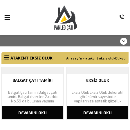
ATAKENT EKSIZ OLUK
Anasayfa
»
atakent eksiz olukEtiketi
BALGAT ÇATI TAMIRI
EKSIZ OLUK
Balgat Çatı Tamiri Balgat çatı
Eksiz Oluk Eksiz Oluk dekoratif
tamiri. Balgat öveçler 2.cadde
görünümü sayesinde
No:59 da bulunan yapının
yapılarınıza estetik güzellik
akıntılarının çatı tamiri tespiti
katarak yapı bütünlüğünü
için yaptığımız keşifte, çatı
tamamlar. Geniş renk
DEVAMINI OKU
DEVAMINI OKU
malzemesi olarak kullanılan
yelpazesinde Ral renk
onduline levhaların oluk
kataloğundaki bütün renkleri
hatvelerinde çatlaklar
kapsamı altına alan eksiz oluk,
görülmüş, levhaların yenisi ile
yapılarınızın cephesine yenilik