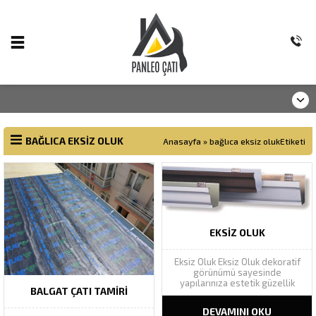
BAĞLICA EKSIZ OLUK
Anasayfa
»
bağlıca eksiz olukEtiketi
EKSIZ OLUK
Eksiz Oluk Eksiz Oluk dekoratif
görünümü sayesinde
yapılarınıza estetik güzellik
BALGAT ÇATI TAMIRI
katarak yapı bütünlüğünü
tamamlar. Geniş renk
DEVAMINI OKU
yelpazesinde Ral renk