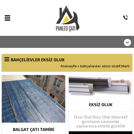
BAHÇELIEVLER EKSIZ OLUK
Anasayfa
»
bahçelievler eksiz olukEtiketi
EKSIZ OLUK
Eksiz Oluk Eksiz Oluk dekoratif
görünümü sayesinde
yapılarınıza estetik güzellik
BALGAT ÇATI TAMIRI
katarak yapı bütünlüğünü