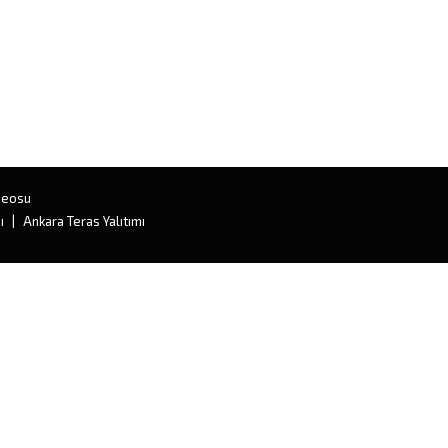
deosu
ı
Ankara Teras Yalıtımı