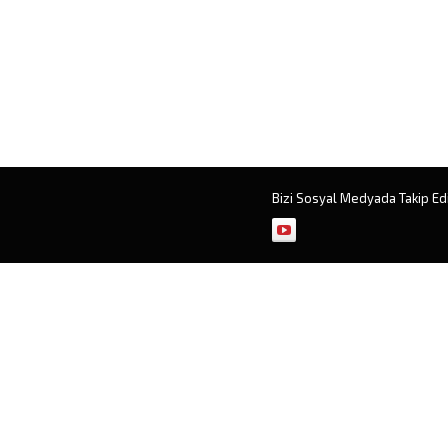
Bizi Sosyal Medyada Takip Ed
Müşteri Temsilcisi
Cevap Yaz