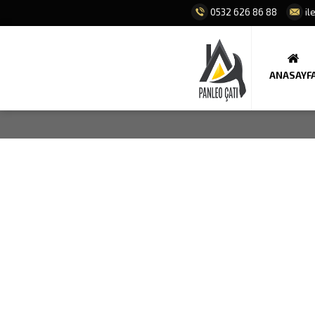
0532 626 86 88
il
ANASAYF