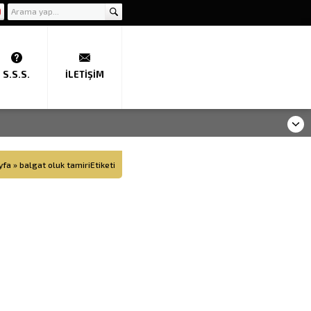
S.S.S.
İLETIŞIM
yfa
»
balgat oluk tamiriEtiketi