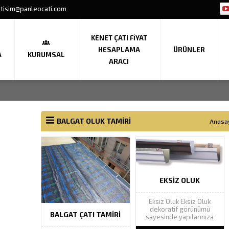
etisim@panleocati.com
KENET ÇATI FIYAT
HESAPLAMA
ÜRÜNLER
A
KURUMSAL
ARACI
BALGAT OLUK TAMIRI
Anasa
EKSIZ OLUK
Eksiz Oluk Eksiz Oluk
dekoratif görünümü
BALGAT ÇATI TAMIRI
sayesinde yapılarınıza
estetik güzellik katarak