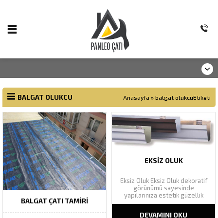
BALGAT OLUKCU
Anasayfa
»
balgat olukcuEtiketi
EKSIZ OLUK
Eksiz Oluk Eksiz Oluk dekoratif
görünümü sayesinde
yapılarınıza estetik güzellik
BALGAT ÇATI TAMIRI
katarak yapı bütünlüğünü
tamamlar. Geniş renk
DEVAMINI OKU
yelpazesinde Ral renk