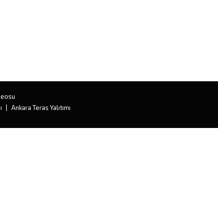
deosu
ı
Ankara Teras Yalıtımı