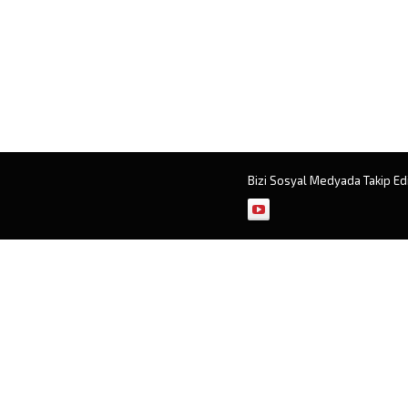
Bizi Sosyal Medyada Takip Ed
Müşteri Temsilcisi
Cevap Yaz