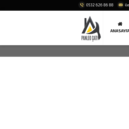
0532 626 86 88
il
ANASAYF