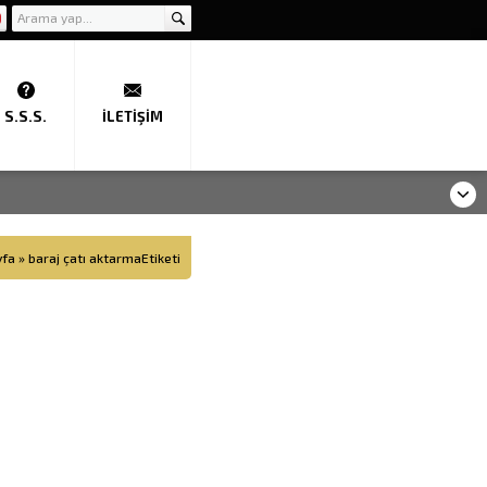
S.S.S.
İLETIŞIM
yfa
»
baraj çatı aktarmaEtiketi