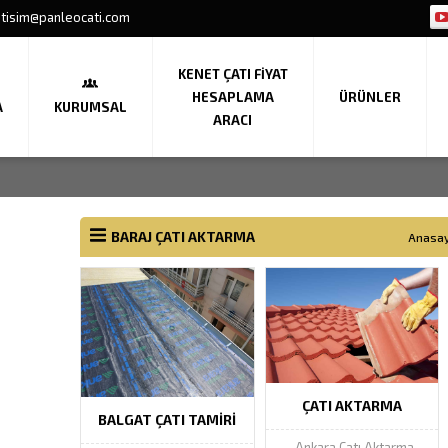
etisim@panleocati.com
KENET ÇATI FIYAT
HESAPLAMA
ÜRÜNLER
A
KURUMSAL
ARACI
BARAJ ÇATI AKTARMA
Anasa
ÇATI AKTARMA
BALGAT ÇATI TAMIRI
Ankara Çatı Aktarma