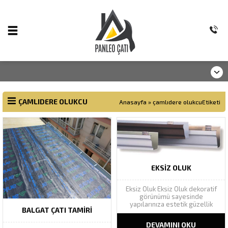
ÇAMLIDERE OLUKCU
Anasayfa
»
çamlıdere olukcuEtiketi
EKSIZ OLUK
Eksiz Oluk Eksiz Oluk dekoratif
görünümü sayesinde
yapılarınıza estetik güzellik
BALGAT ÇATI TAMIRI
katarak yapı bütünlüğünü
tamamlar. Geniş renk
DEVAMINI OKU
yelpazesinde Ral renk