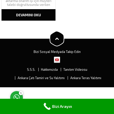
aktarma onarım işi için müşteri
talebi doğrultusunda verilen
adrese keşif yapılarak en uygun
çatı aktarma çözümü
DEVAMINI OKU
müşterimize sunulur. Çatının
karkas durumu
değerlendirilerek gerek
duyulan işlemler için çalışma
şablonu hazırlanır. Çatı aktarma
işleminde çatı yüzeyindeki
kiremitlerin toplanmasından...
Müşteri Temsilcisi
Bizi Sosyal Medyada Takip Edin
S.S.S.
Hakkımızda
Tanıtım Videosu
Cevap Yaz
Ankara Çatı Tamiri ve Su Yalıtımı
Ankara Teras Yalıtımı
1
Bizi Arayın