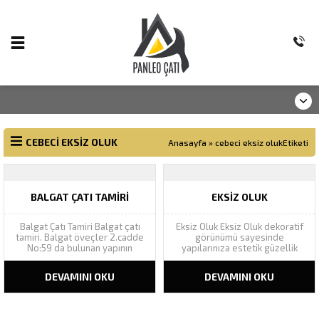
CEBECI EKSIZ OLUK
Anasayfa
»
cebeci eksiz olukEtiketi
BALGAT ÇATI TAMIRI
EKSIZ OLUK
Balgat Çatı Tamiri Balgat çatı
Eksiz Oluk Eksiz Oluk dekoratif
tamiri. Balgat öveçler 2.cadde
görünümü sayesinde
No:59 da bulunan yapının
yapılarınıza estetik güzellik
akıntılarının çatı tamiri tespiti
katarak yapı bütünlüğünü
için yaptığımız keşifte, çatı
tamamlar. Geniş renk
DEVAMINI OKU
DEVAMINI OKU
malzemesi olarak kullanılan
yelpazesinde Ral renk
onduline levhaların oluk
kataloğundaki bütün renkleri
hatvelerinde çatlaklar
kapsamı altına alan eksiz oluk,
görülmüş, levhaların yenisi ile
yapılarınızın cephesine yenilik