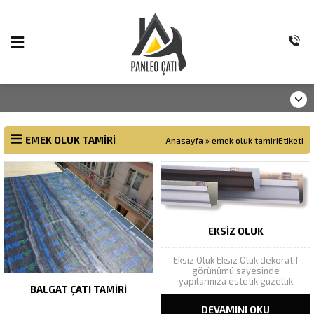
EMEK OLUK TAMIRI
Anasayfa
»
emek oluk tamiriEtiketi
EKSIZ OLUK
Eksiz Oluk Eksiz Oluk dekoratif
görünümü sayesinde
yapılarınıza estetik güzellik
BALGAT ÇATI TAMIRI
katarak yapı bütünlüğünü
tamamlar. Geniş renk
DEVAMINI OKU
yelpazesinde Ral renk