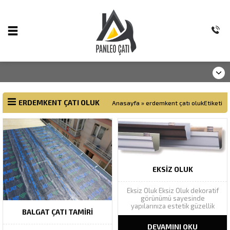
ERDEMKENT ÇATI OLUK
Anasayfa
»
erdemkent çatı olukEtiketi
EKSIZ OLUK
Eksiz Oluk Eksiz Oluk dekoratif
görünümü sayesinde
yapılarınıza estetik güzellik
BALGAT ÇATI TAMIRI
katarak yapı bütünlüğünü
tamamlar. Geniş renk
DEVAMINI OKU
yelpazesinde Ral renk