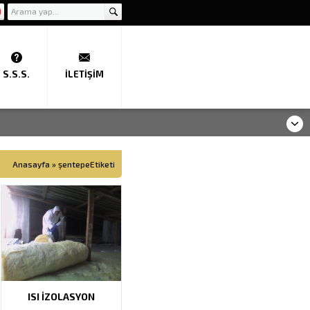
S.S.S.
İLETIŞIM
Anasayfa
»
şentepeEtiketi
ISI İZOLASYON