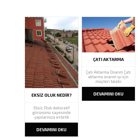
ÇATI AKTARMA
Çatı Aktarma Onarım Çatı
aktarma onarım işi için
müşteri talebi
doğrultusunda verilen
adrese keşif yapılarak en
DEVAMINI OKU
EKSIZ OLUK NEDIR?
uygun çatı aktarma
çözümü müşterimize
sunulur. Çatının karkas
Eksiz Oluk dekoratif
durumu
görünümü sayesinde
değerlendirilerek gerek
yapılarınıza estetik
duyulan işlemler için
güzellik katarak yapı
çalışma şablonu
bütünlüğünü tamamlar.
hazırlanır. Çatı aktarma
DEVAMINI OKU
Geniş renk yelpazesinde
işleminde çatı
Ral renk kataloğundaki
yüzeyindeki kiremitlerin