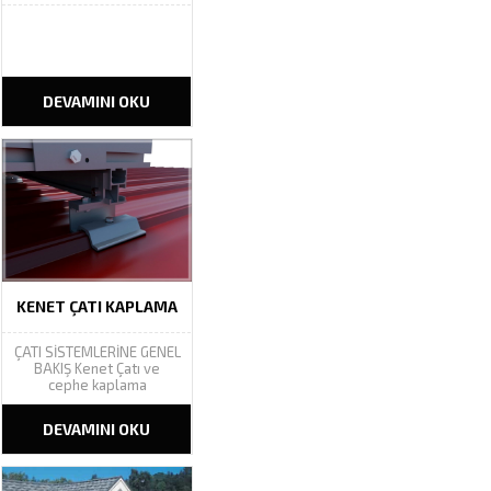
DEVAMINI OKU
KENET ÇATI KAPLAMA
ÇATI SİSTEMLERİNE GENEL
BAKIŞ Kenet Çatı ve
cephe kaplama
sistemleri insanlığın
yapılaşmaya başladığı
DEVAMINI OKU
andan itibaren var
olmuştur. Bu tarihin
akışıyla çalılar yapraklar ,
kil hamuru , kiremit ve