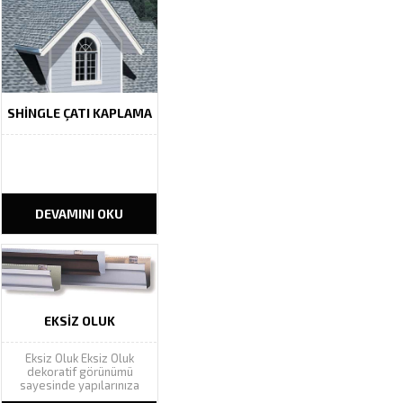
günümüzde teknoloji ile
değişen bir çok sistem
ile kendini yenilemiştir.
Fakat bu...
SHINGLE ÇATI KAPLAMA
DEVAMINI OKU
EKSIZ OLUK
Eksiz Oluk Eksiz Oluk
dekoratif görünümü
sayesinde yapılarınıza
estetik güzellik katarak