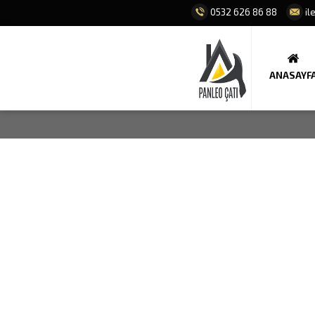
0532 626 86 88
il
ANASAYF