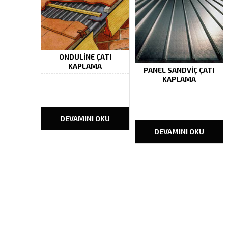
yerinin olmaması ve
firmamız müşteri
sızıntıları...
memnuniyetini ilke
edinmiş, çalışma...
ONDULINE ÇATI
KAPLAMA
PANEL SANDVIÇ ÇATI
KAPLAMA
DEVAMINI OKU
DEVAMINI OKU