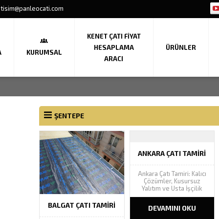
etisim@panleocati.com
KENET ÇATI FIYAT
HESAPLAMA
ÜRÜNLER
A
KURUMSAL
ARACI
ŞENTEPE
ANKARA ÇATI TAMIRI
Ankara Çatı Tamiri: Kalıcı
Çözümler, Kusursuz
Yalıtım ve Usta İşçilik
Ankara çatı tamiri
projelerinizde Panleo
BALGAT ÇATI TAMIRI
DEVAMINI OKU
Çatı güvencesiyle sızıntı,
akıntı ve nem sorunlarına