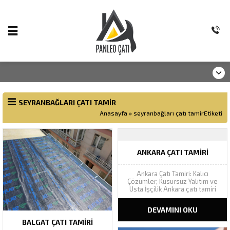
SEYRANBAĞLARI ÇATI TAMIR
Anasayfa
»
seyranbağları çatı tamirEtiketi
ANKARA ÇATI TAMIRI
Ankara Çatı Tamiri: Kalıcı
Çözümler, Kusursuz Yalıtım ve
Usta İşçilik Ankara çatı tamiri
projelerinizde Panleo Çatı
güvencesiyle sızıntı, akıntı ve
DEVAMINI OKU
nem sorunlarına garantili
müdahale sunuyoruz.
Ankara
BALGAT ÇATI TAMIRI
Çatı Tamiri Acil Destek Hattı