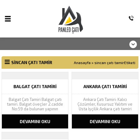
SINCAN ÇATI TAMIR
Anasayfa
»
sincan çatı tamirEtiketi
BALGAT ÇATI TAMIRI
ANKARA ÇATI TAMIRI
Balgat Çatı Tamiri Balgat çatı
Ankara Çatı Tamiri: Kalıcı
tamiri. Balgat öveçler 2.cadde
Çözümler, Kusursuz Yalıtım ve
No:59 da bulunan yapının
Usta İşçilik Ankara çatı tamiri
akıntılarının çatı tamiri tespiti
projelerinizde Panleo Çatı
için yaptığımız keşifte, çatı
güvencesiyle sızıntı, akıntı ve
DEVAMINI OKU
DEVAMINI OKU
malzemesi olarak kullanılan
nem sorunlarına garantili
onduline levhaların oluk
müdahale sunuyoruz. 🚨 Ankara
hatvelerinde çatlaklar
Çatı Tamiri Acil Destek Hattı 📍
görülmüş, levhaların yenisi ile
Adres: Pamuklar Mh. Seval Cd.