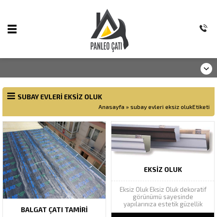
SUBAY EVLERI EKSIZ OLUK
Anasayfa
»
subay evleri eksiz olukEtiketi
EKSIZ OLUK
Eksiz Oluk Eksiz Oluk dekoratif
görünümü sayesinde
yapılarınıza estetik güzellik
BALGAT ÇATI TAMIRI
katarak yapı bütünlüğünü