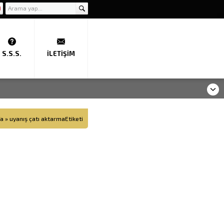
S.S.S.
İLETIŞIM
fa
»
uyanış çatı aktarmaEtiketi