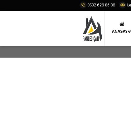
0532 626 86 88
il
ANASAYF