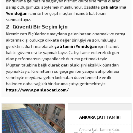
bir duruma gelmesini sağlayan hizmet kalitesine firma olarak
sahip olduğumuzu söylemek mümkündür. Özellikle
çatı aktarma
Yenidoğan
ismi ile her çeşit müşteri hizmeti kalitesini
sunmaktayız.
2- Güvenli Bir Seçim İçin
Kiremit çatı ölçülerinde meydana gelen hasarı onarmak ve çatıyı
aktarmak işi oldukça dikkate değer bir ilgiyi ve sorumluluğu
gerektirir. Biz firma olarak
çatı tamiri Yenidoğan
işini hizmet
kalite güvencesi ile yapmaktayız. Çatıyı tamir edilerek ilk gün
olan performansını yapabilecek duruma getirmekteyiz.
Müşteri talebine bağlı olarak
çatı oluk
işini eksiklik olmadan
yapmaktayız. Kiremitlerin su geçirgen bir yapıya sahip olması
sebebiyle meydana gelen kırılmaları düzenlemekte ve ilk
halinden daha sağlıklı bir duruma çatıyı getirmekteyiz.
https://www.panleocati.com/
ANKARA ÇATI TAMIRI
Ankara Çatı Tamiri: Kalıcı