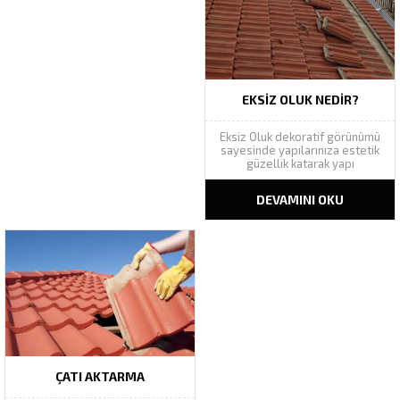
EKSIZ OLUK NEDIR?
Eksiz Oluk dekoratif görünümü
sayesinde yapılarınıza estetik
güzellik katarak yapı
bütünlüğünü tamamlar. Geniş
renk yelpazesinde Ral renk
DEVAMINI OKU
kataloğundaki bütün renkleri
kapsamı altına alan eksiz oluk,
yapılarınızın cephesine yenilik
kazandıracaktır. En büyük
avantajı ise ek yerinin olmaması
ve sızıntıları minimalize
edebilmesidir....
ÇATI AKTARMA