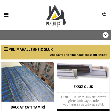
YENIMAHALLE EKSIZ OLUK
Anasayfa
»
yenimahalle eksiz olukEtiketi
EKSIZ OLUK
Eksiz Oluk Eksiz Oluk dekoratif
görünümü sayesinde
yapılarınıza estetik güzellik
BALGAT ÇATI TAMIRI
katarak yapı bütünlüğünü