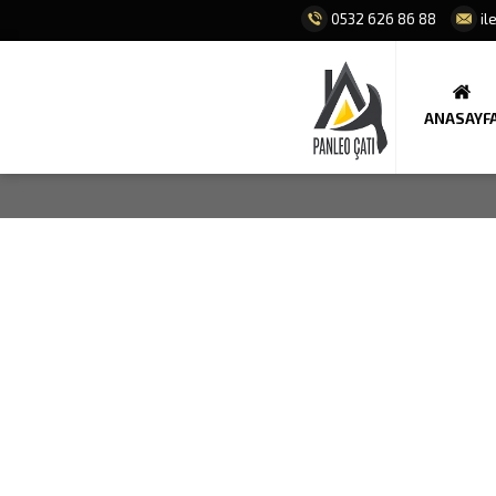
0532 626 86 88
il
ANASAYF