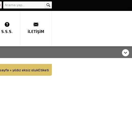
S.S.S.
İLETIŞIM
sayfa
»
yıldız eksiz olukEtiketi