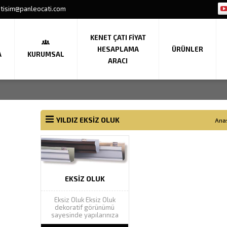
etisim@panleocati.com
KENET ÇATI FIYAT
HESAPLAMA
ÜRÜNLER
A
KURUMSAL
ARACI
YILDIZ EKSIZ OLUK
Ana
EKSIZ OLUK
Eksiz Oluk Eksiz Oluk
dekoratif görünümü
sayesinde yapılarınıza
estetik güzellik katarak