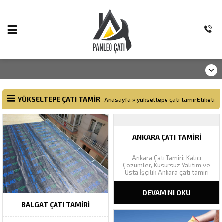
YÜKSELTEPE ÇATI TAMIR
Anasayfa
»
yükseltepe çatı tamirEtiketi
ANKARA ÇATI TAMIRI
Ankara Çatı Tamiri: Kalıcı
Çözümler, Kusursuz Yalıtım ve
Usta İşçilik Ankara çatı tamiri
projelerinizde Panleo Çatı
güvencesiyle sızıntı, akıntı ve
DEVAMINI OKU
nem sorunlarına garantili
müdahale sunuyoruz. 🚨 Ankara
BALGAT ÇATI TAMIRI
Çatı Tamiri Acil Destek Hattı 📍
Adres: Pamuklar Mh. Seval Cd.