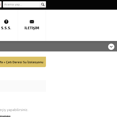
S.S.S.
İLETIŞIM
fa
»
Çatı Deresi Su İzolasyonu
çiş yapabilirsiniz.
asyonu