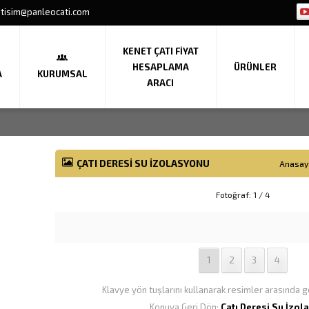
etisim@panleocati.com
KENET ÇATI FIYAT
HESAPLAMA
ÜRÜNLER
A
KURUMSAL
ARACI
ÇATI DERESI SU İZOLASYONU
Anasay
Fotoğraf: 1 / 4
1
2
3
4
Klavye yön tuşlarını kullanarak resimler arasında ge
Konuya Geri Dön:
Çatı Deresi Su İzol