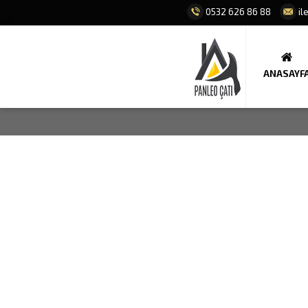
0532 626 86 88
il
ANASAYF