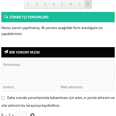
1
2
3
4
5
6
7
8
ZİYARETÇİ YORUMLARI
Henüz yorum yapılmamış. İlk yorumu aşağıdaki form aracılığıyla siz
yapabilirsiniz.
BİR YORUM YAZIN
Daha sonraki yorumlarımda kullanılması için adım, e-posta adresim ve
site adresim bu tarayıcıya kaydedilsin.
6
−
3
=