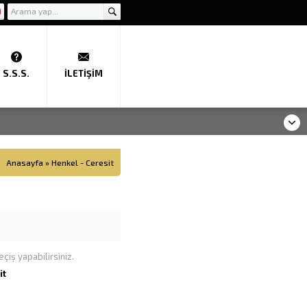
S.S.S.
İLETIŞIM
Anasayfa
»
Henkel - Ceresit
çiş yapabilirsiniz.
it