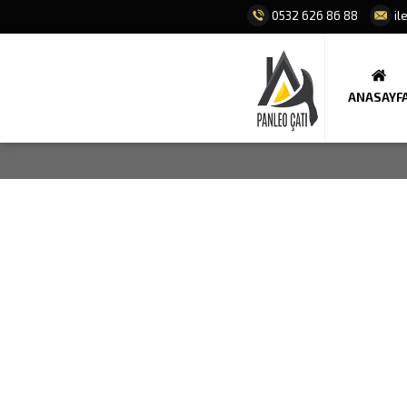
0532 626 86 88
il
ANASAYF