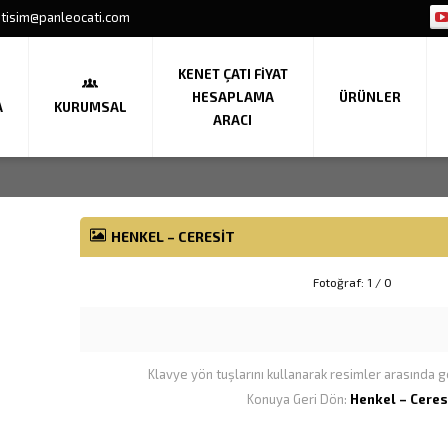
etisim@panleocati.com
KENET ÇATI FIYAT
HESAPLAMA
ÜRÜNLER
A
KURUMSAL
ARACI
HENKEL – CERESIT
Fotoğraf: 1 / 0
Klavye yön tuşlarını kullanarak resimler arasında ge
Konuya Geri Dön:
Henkel – Ceres