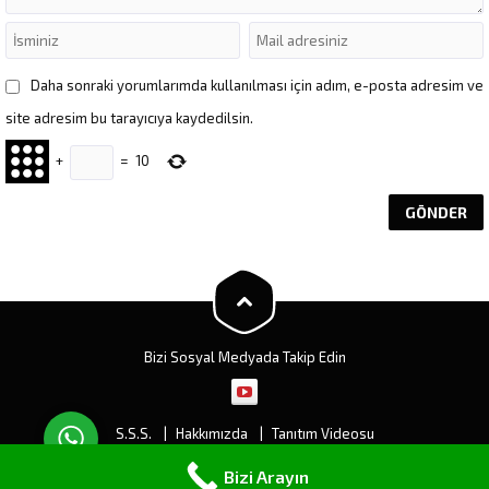
Daha sonraki yorumlarımda kullanılması için adım, e-posta adresim ve
site adresim bu tarayıcıya kaydedilsin.
+
=
10
Müşteri Temsilcisi
Cevap Yaz
Bizi Sosyal Medyada Takip Edin
S.S.S.
Hakkımızda
Tanıtım Videosu
Ankara Çatı Tamiri ve Su Yalıtımı
Ankara Teras Yalıtımı
Bizi Arayın