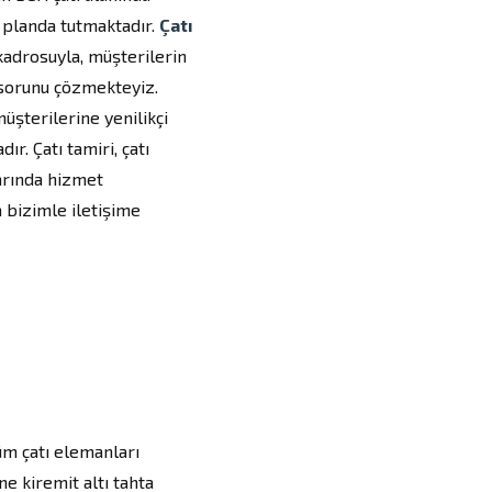
 planda tutmaktadır.
Çatı
adrosuyla, müşterilerin
 sorunu çözmekteyiz.
üşterilerine yenilikçi
r. Çatı tamiri, çatı
larında hizmet
 bizimle iletişime
üm çatı elemanları
ne kiremit altı tahta