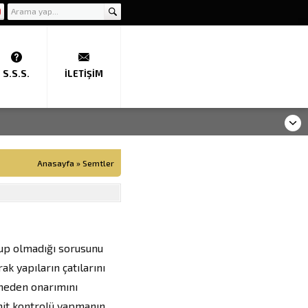
S.S.S.
İLETIŞIM
Anasayfa
»
Semtler
olup olmadığı sorusunu
k yapıların çatılarını
rmeden onarımını
it kontrolü yapmanın