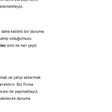
ncelemekteyiz.
 daha kaliteli bir duruma
 sahip olduğumuzu
ler
ismi ile her çeşit
rmak ve çatıyı aktarmak
erektirir. Biz firma
ncesi ile yapmaktayız.
apabilecek duruma