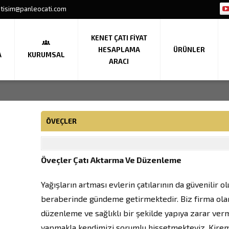
etisim@panleocati.com
KENET ÇATI FIYAT
HESAPLAMA
ÜRÜNLER
A
KURUMSAL
ARACI
ÖVEÇLER
Öveçler Çatı Aktarma Ve Düzenleme
Yağışların artması evlerin çatılarının da güvenilir 
beraberinde gündeme getirmektedir. Biz firma olara
düzenleme ve sağlıklı bir şekilde yapıya zarar ve
yapmakla kendimizi sorumlu hissetmekteyiz. Kirem