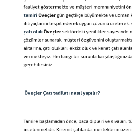
faaliyet göstermekte ve müşteri memnuniyetini ön
tamiri
Öveçler
gün geçtikçe büyümekte ve uzman k
ihtiyaçlarını tespit ederek uygun çözümü üreterek,
çatı oluk
Öveçler
sektördeki yenilikler sayesinde m
çözümler sunarak, müşteri özgüvenini oluşturmaktadı
aktarma, çatı olukları, eksiz oluk ve kenet çatı alan
vermekteyiz. Herhangi bir sorunla karşılaştığınızda
geçebilirsiniz.
Öveçler
Çatı tadilatı
nasıl yapılır?
Tamire başlamadan önce, baca dipleri ve sıvaları, t
incelenmelidir. Kiremit çatılarda, merteklerin üzeri