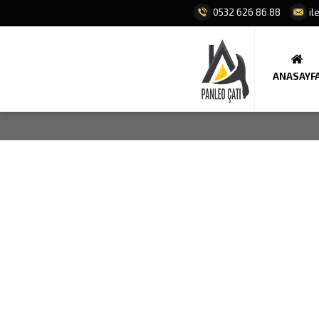
0532 626 86 88
il
ANASAYF