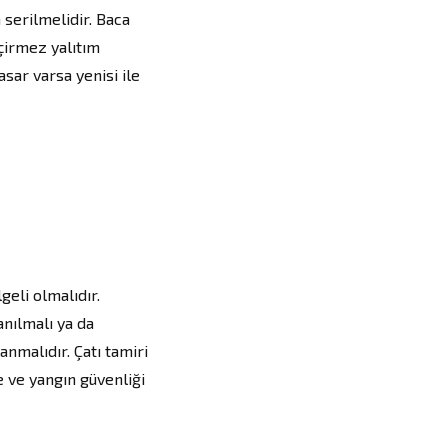
serilmelidir. Baca
eçirmez yalıtım
sar varsa yenisi ile
eli olmalıdır.
anılmalı ya da
nmalıdır. Çatı tamiri
e ve yangın güvenliği