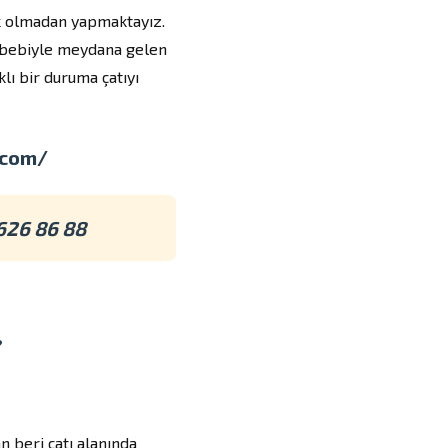
lik olmadan yapmaktayız.
sebebiyle meydana gelen
lı bir duruma çatıyı
.com/
626 86 88
?
n beri çatı alanında