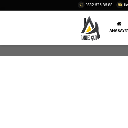
0532 626 86 88
il
ANASAYF