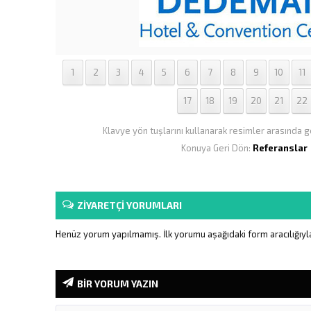
1
2
3
4
5
6
7
8
9
10
11
17
18
19
20
21
22
Klavye yön tuşlarını kullanarak resimler arasında ge
Konuya Geri Dön:
Referanslar
ZİYARETÇİ YORUMLARI
Henüz yorum yapılmamış. İlk yorumu aşağıdaki form aracılığıyla 
BİR YORUM YAZIN