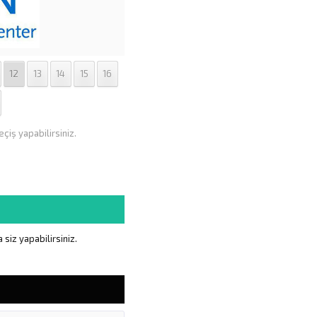
12
13
14
15
16
çiş yapabilirsiniz.
siz yapabilirsiniz.