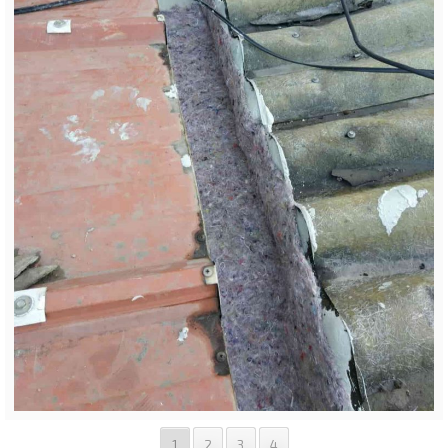
1
2
3
4