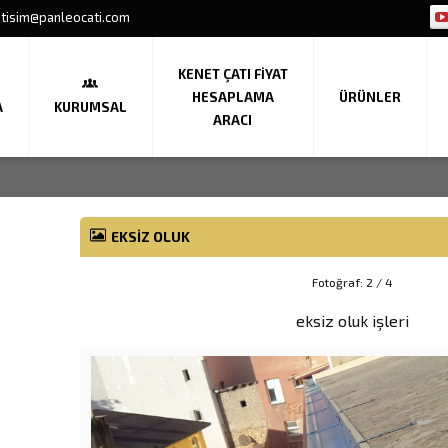
etisim@panleocati.com
KENET ÇATI FIYAT
HESAPLAMA
ÜRÜNLER
A
KURUMSAL
ARACI
EKSIZ OLUK
Fotoğraf: 2 / 4
eksiz oluk işleri