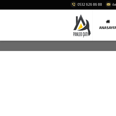
0532 626 86 88
il
ANASAYF