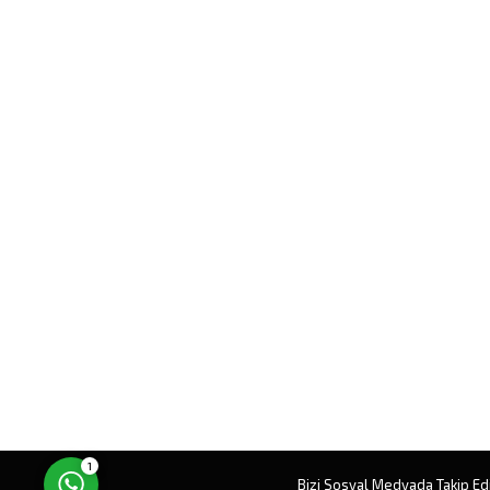
Müşteri Temsilcisi
Cevap Yaz
1
Bizi Sosyal Medyada Takip Ed