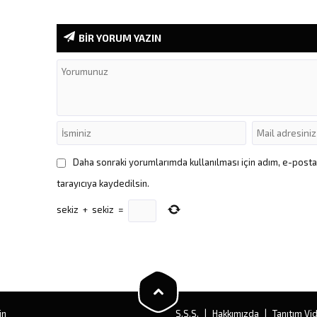
BİR YORUM YAZIN
Daha sonraki yorumlarımda kullanılması için adım, e-post
tarayıcıya kaydedilsin.
sekiz
+
sekiz
=
in
S.S.S.
Hakkımızda
Tanıtım Vi