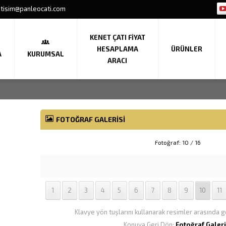
etisim@panleocati.com
KENET ÇATI FIYAT
HESAPLAMA
ÜRÜNLER
A
KURUMSAL
ARACI
FOTOĞRAF GALERISI
Fotoğraf: 10 / 16
1
2
3
4
5
6
7
8
9
10
11
Klavye yön tuşlarını kullanarak resimler arasında ge
Konuya Geri Dön:
Fotoğraf Galeri