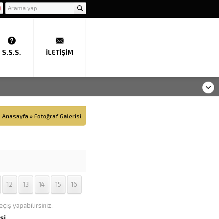
S.S.S.
İLETIŞIM
Anasayfa
»
Fotoğraf Galerisi
12
13
14
15
16
çiş yapabilirsiniz.
si