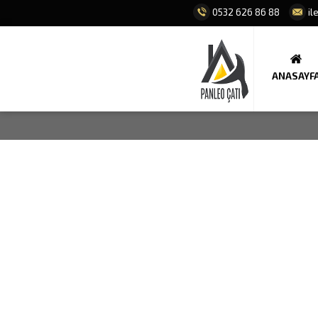
0532 626 86 88
il
ANASAYF