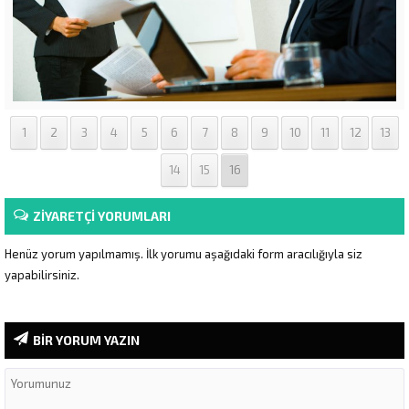
1
2
3
4
5
6
7
8
9
10
11
12
13
14
15
16
ZİYARETÇİ YORUMLARI
Henüz yorum yapılmamış. İlk yorumu aşağıdaki form aracılığıyla siz
yapabilirsiniz.
BİR YORUM YAZIN